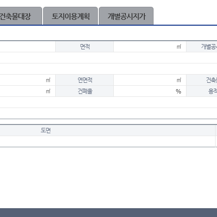
건축물대장
토지이용계획
개별공시지가
면적
㎡
개별공
㎡
연면적
㎡
건축
㎡
건폐율
%
용
도면