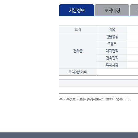
기본정보
토지대장
토지
지목
건물명칭
주용도
건축물
대지면적
건축면적
특이사항
토지이용계획
본 기본정보 자료는 증명서로서의 효력이 없습니다.