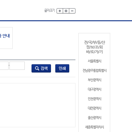
글자크기
가 안내
전/국/부/동/산
정/보/조/회
바/로/가/기
서울특별시
-
전남광주통합특별시
부산광역시
대구광역시
인천광역시
대전광역시
울산광역시
세종특별자치시