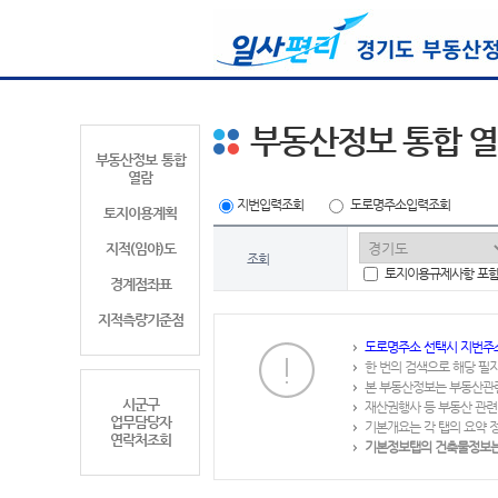
부동산정보 통합 
부동산정보 통합
열람
지번입력조회
도로명주소입력조회
토지이용계획
지적(임야)도
조회
토지이용규제사항 포
경계점좌표
지적측량기준점
도로명주소 선택시 지번주
한 번의 검색으로 해당 필
본 부동산정보는 부동산관
시군구
재산권행사 등 부동산 관련
업무담당자
기본개요는 각 탭의 요약 
연락처조회
기본정보탭의 건축물정보는