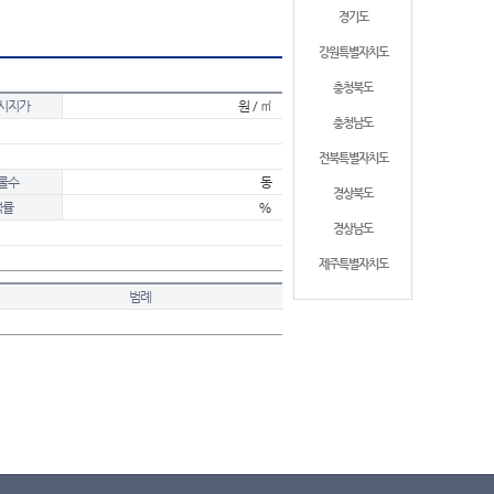
경기도
강원특별자치도
충청북도
시지가
원 / ㎡
충청남도
전북특별자치도
물수
동
경상북도
적률
%
경상남도
제주특별자치도
범례