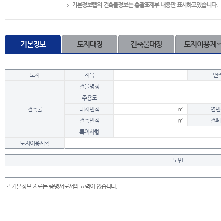
기본정보탭의 건축물정보는 총괄표제부 내용만 표시하고있습니다.
기본정보
토지대장
건축물대장
토지이용계
토지
지목
면
건물명칭
주용도
건축물
대지면적
㎡
연면
건축면적
㎡
건폐
특이사항
토지이용계획
도면
본 기본정보 자료는 증명서로서의 효력이 없습니다.