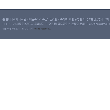
본 홈페이지에 게시된 이메일주소가 수집되는것을 거부하며, 이를 위반할 시 정보통신망법에 의해
(339-012) 세종특별자치시 도움6로 11(어진동) 국토교통부 (온라인 문의 : 1482qna@gmail.co
copyright@2014 MOLIT All
rights
reserved.