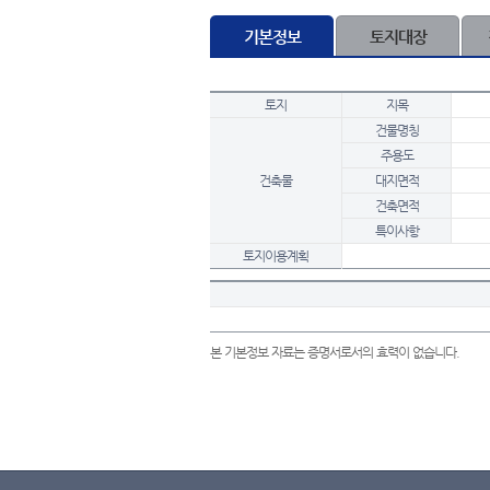
기본정보
토지대장
토지
지목
건물명칭
주용도
건축물
대지면적
건축면적
특이사항
토지이용계획
본 기본정보 자료는 증명서로서의 효력이 없습니다.