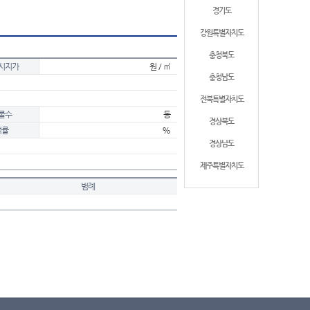
경기도
강원특별자치도
충청북도
시지가
원 / ㎡
충청남도
전북특별자치도
물수
동
경상북도
적률
%
경상남도
제주특별자치도
범례