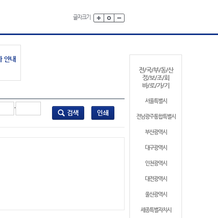
글자크기
가 안내
전/국/부/동/산
정/보/조/회
바/로/가/기
서울특별시
-
전남광주통합특별시
부산광역시
대구광역시
인천광역시
대전광역시
울산광역시
세종특별자치시