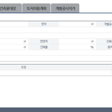
건축물대장
토지이용계획
개별공시지가
면적
㎡
개별공
㎡
연면적
㎡
건축
㎡
건폐율
%
용
도면