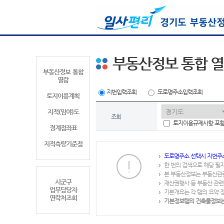
부동산정보 통합 
부동산정보 통합
열람
지번입력조회
도로명주소입력조회
토지이용계획
지적(임야)도
조회
토지이용규제사항 포
경계점좌표
지적측량기준점
도로명주소 선택시 지번주
한 번의 검색으로 해당 필
본 부동산정보는 부동산관
시군구
재산권행사 등 부동산 관련
업무담당자
기본개요는 각 탭의 요약 
연락처조회
기본정보탭의 건축물정보는