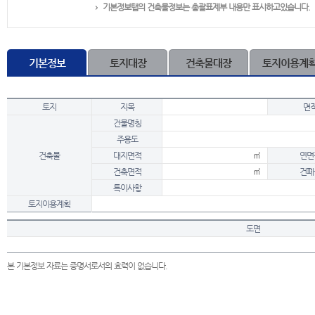
기본정보탭의 건축물정보는 총괄표제부 내용만 표시하고있습니다.
기본정보
토지대장
건축물대장
토지이용계
토지
지목
면
건물명칭
주용도
건축물
대지면적
㎡
연면
건축면적
㎡
건폐
특이사항
토지이용계획
도면
본 기본정보 자료는 증명서로서의 효력이 없습니다.