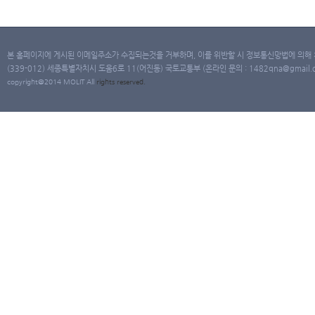
본 홈페이지에 게시된 이메일주소가 수집되는것을 거부하며, 이를 위반할 시 정보통신망법에 의해
(339-012) 세종특별자치시 도움6로 11(어진동) 국토교통부 (온라인 문의 : 1482qna@gmail.co
copyright@2014 MOLIT All
rights
reserved.