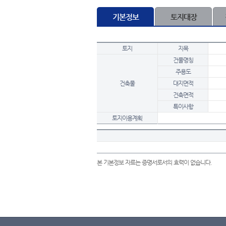
기본정보
토지대장
토지
지목
건물명칭
주용도
건축물
대지면적
건축면적
특이사항
토지이용계획
본 기본정보 자료는 증명서로서의 효력이 없습니다.