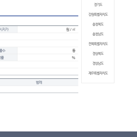
경기도
강원특별자치도
충청북도
시지가
원 / ㎡
충청남도
전북특별자치도
물수
동
경상북도
적률
%
경상남도
제주특별자치도
범례