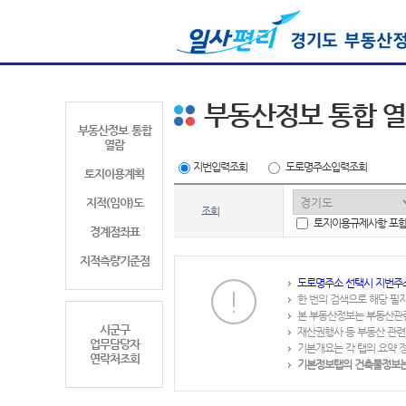
부동산정보 통합 
부동산정보 통합
열람
지번입력조회
도로명주소입력조회
토지이용계획
지적(임야)도
조회
토지이용규제사항 포
경계점좌표
지적측량기준점
도로명주소 선택시 지번주
한 번의 검색으로 해당 필
본 부동산정보는 부동산관
시군구
재산권행사 등 부동산 관련
업무담당자
기본개요는 각 탭의 요약 
연락처조회
기본정보탭의 건축물정보는