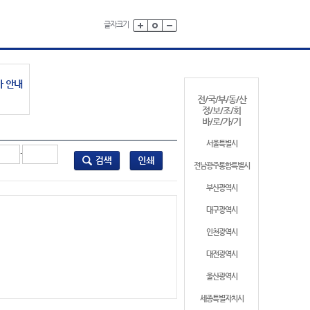
글자크기
가 안내
전/국/부/동/산
정/보/조/회
바/로/가/기
서울특별시
-
전남광주통합특별시
부산광역시
대구광역시
인천광역시
대전광역시
울산광역시
세종특별자치시