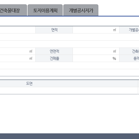
건축물대장
토지이용계획
개별공시지가
면적
㎡
개별공
㎡
연면적
㎡
건축
㎡
건폐율
%
용
도면