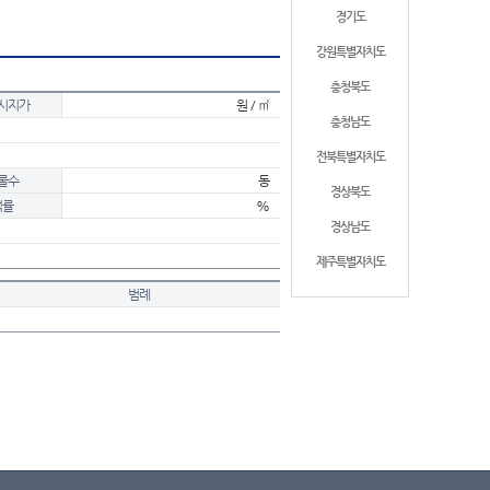
경기도
강원특별자치도
충청북도
시지가
원 / ㎡
충청남도
전북특별자치도
물수
동
경상북도
적률
%
경상남도
제주특별자치도
범례