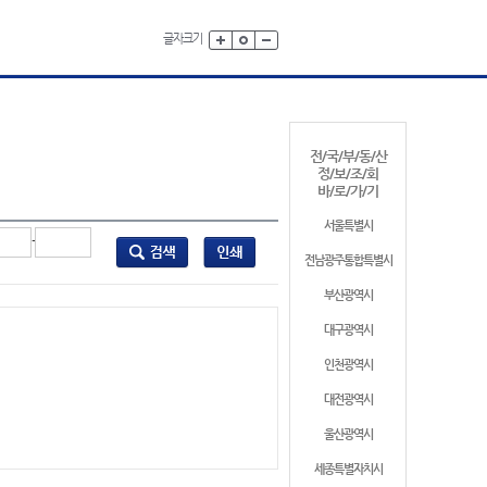
글자크기
전/국/부/동/산
정/보/조/회
바/로/가/기
서울특별시
-
전남광주통합특별시
부산광역시
대구광역시
인천광역시
대전광역시
울산광역시
세종특별자치시