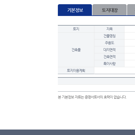
기본정보
토지대장
토지
지목
건물명칭
주용도
건축물
대지면적
건축면적
특이사항
토지이용계획
본 기본정보 자료는 증명서로서의 효력이 없습니다.