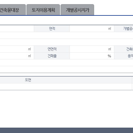
건축물대장
토지이용계획
개별공시지가
면적
㎡
개별공
㎡
연면적
㎡
건축
㎡
건폐율
%
용
도면