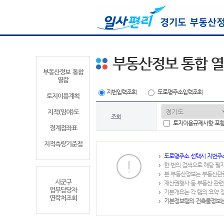
부동산정보 통합 
부동산정보 통합
열람
지번입력조회
도로명주소입력조회
토지이용계획
지적(임야)도
조회
토지이용규제사항 포
경계점좌표
지적측량기준점
도로명주소 선택시 지번주
한 번의 검색으로 해당 필
본 부동산정보는 부동산관
시군구
재산권행사 등 부동산 관련
업무담당자
기본개요는 각 탭의 요약 
연락처조회
기본정보탭의 건축물정보는